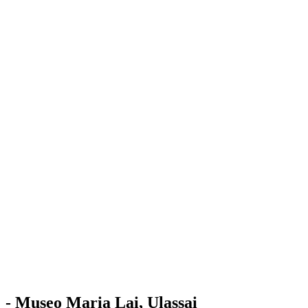
Stazione
dell'Arte
Maria Lai
Mostre
Visita
Educazione
Ulassai
Contatti
/
IT
EN
Visita il museo
- Museo Maria Lai, Ulassai