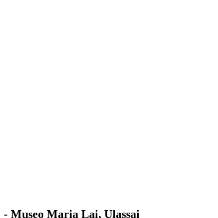
Stazione
dell'Arte
Maria Lai
Mostre
Visita
Educazione
Ulassai
Contatti
/
IT
EN
Visita il museo
- Museo Maria Lai, Ulassai