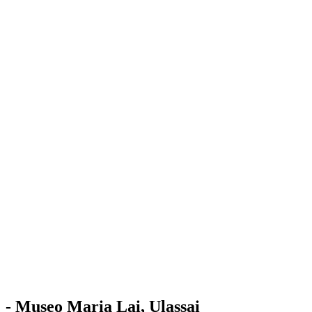
Stazione
dell'Arte
Maria Lai
Mostre
Visita
Educazione
Ulassai
Contatti
/
IT
EN
Visita il museo
- Museo Maria Lai, Ulassai