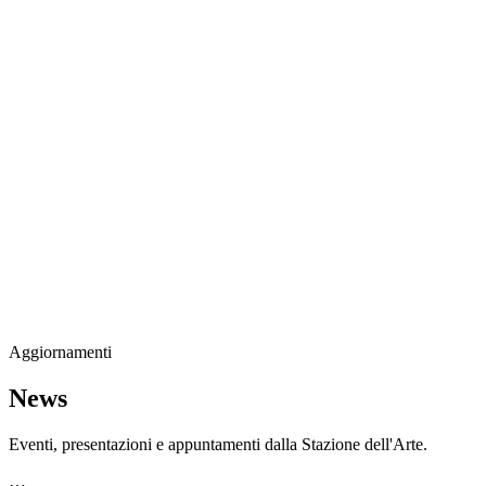
Stazione
dell'Arte
Maria Lai
Mostre
Visita
Educazione
Ulassai
Contatti
/
IT
EN
Visita il museo
Aggiornamenti
News
Eventi, presentazioni e appuntamenti dalla Stazione dell'Arte.
…