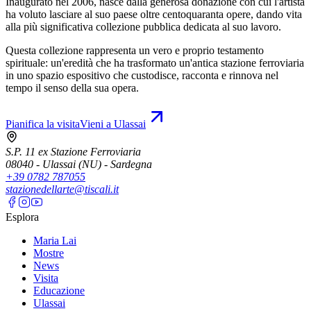
Inaugurato nel 2006, nasce dalla generosa donazione con cui l'artista
ha voluto lasciare al suo paese oltre centoquaranta opere, dando vita
alla più significativa collezione pubblica dedicata al suo lavoro.
Questa collezione rappresenta un vero e proprio testamento
spirituale: un'eredità che ha trasformato un'antica stazione ferroviaria
in uno spazio espositivo che custodisce, racconta e rinnova nel
tempo il senso della sua opera.
Pianifica la visita
Vieni a Ulassai
S.P. 11 ex Stazione Ferroviaria
08040 - Ulassai (NU) - Sardegna
+39 0782 787055
stazionedellarte@tiscali.it
Esplora
Maria Lai
Mostre
News
Visita
Educazione
Ulassai