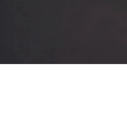
Mar - Dom (estate: apr - set)
09:30 - 13:00 / 14:30 - 19:30
Mar - Dom (inverno: ott - mar)
09:30 - 13:30 / 14:30 - 18:30
Lunedì
Chiuso
Intero (dai 19 anni)
12,00 €
Giovani (12 - 18 anni)
4,00 €