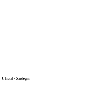
Statuto
Apri →
Delibere del Consiglio di Amministrazione
Apri sezione →
Ulassai · Sardegna