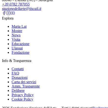
+39 0782 787055
stazionedellarte@tiscali.it
Esplora
Maria Lai
Mostre
News
Visita
Educazione
Ulassai
Fondazione
Info & Trasparenza
Contatti
FAQ
Donazioni
Carta dei servizi
Amm. Trasparente
Delibere
Privacy Policy
Cookie Policy