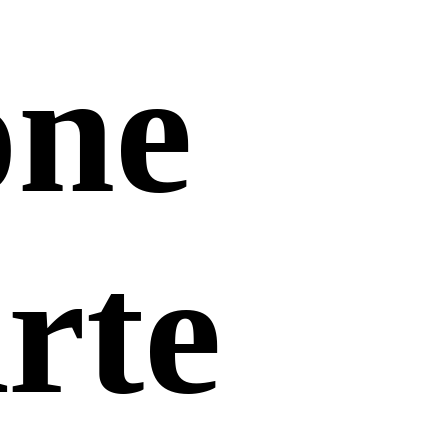
one
Arte