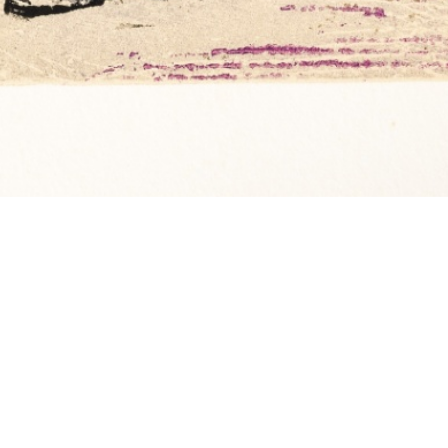
Date
13 giu 2026 → 27 set 2026
A cura di
Paul Schneiter e Marco Peri
Sede
Stazione dell'Arte e CaMuC, Ulassai