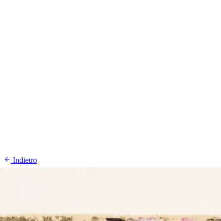
Stazione
dell'Arte
Maria Lai
Mostre
Visita
Educazione
Ulassai
Contatti
/
IT
EN
Visita il museo
Indietro