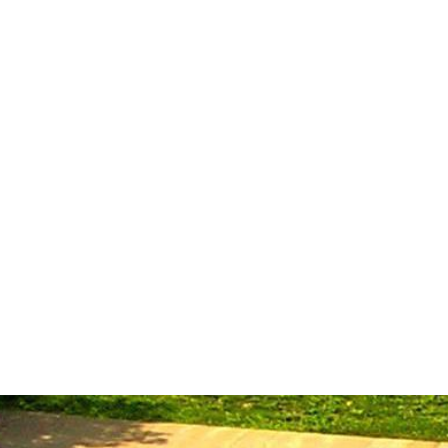
Stazione
dell'Arte
Maria Lai
Mostre
Visita
Educazione
Ulassai
Contatti
/
IT
EN
Visita il museo