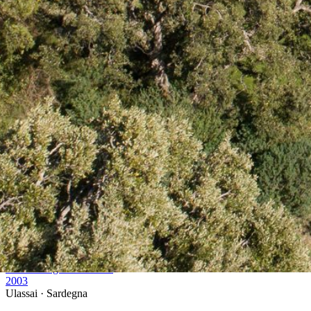
←
Precedente
La strada del rito
1992
Successiva
→
Il volo del gioco dell'oca
2003
Ulassai · Sardegna