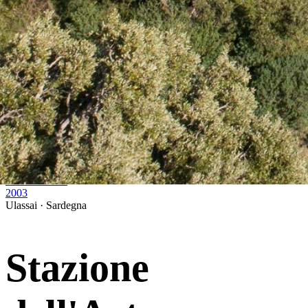
←
Precedente
L'arte ci prende per mano (La lavagna)
2003
Successiva
→
Libretti murati
2003
Ulassai · Sardegna
Stazione