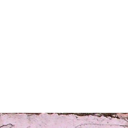
Stazione
dell'Arte
Maria Lai
Mostre
Visita
Educazione
Ulassai
Contatti
/
IT
EN
Visita il museo