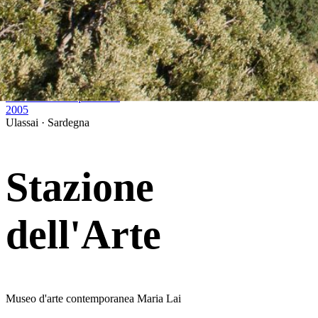
←
Precedente
Muro del groviglio
2004
Successiva
→
La casa delle inquietudini
2005
Ulassai · Sardegna
Stazione
dell'Arte
Museo d'arte contemporanea Maria Lai