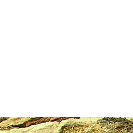
Stazione
dell'Arte
Maria Lai
Mostre
Visita
Educazione
Ulassai
Contatti
/
IT
EN
Visita il museo